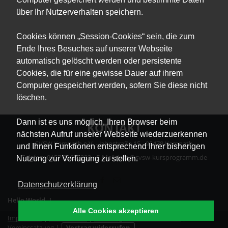
über Ihr Nutzerverhalten speichern.
Cookies können „Session-Cookies“ sein, die zum
Ende Ihres Besuches auf unserer Webseite
automatisch gelöscht werden oder persistente
Cookies, die für eine gewisse Dauer auf ihrem
Computer gespeichert werden, sofern Sie diese nicht
löschen.
Dann ist es uns möglich, Ihren Browser beim
KONTAKT
nächsten Aufruf unserer Webseite wiederzuerkennen
SVSW Kemnath e.V. - Jahnstraße 15 - 95478 Kemnath
und Ihnen Funktionen entsprechend Ihrer bisherigen
Telefon: 0157 75635233 - E-Mail: info@svsw-kursprogramm.de
Nutzung zur Verfügung zu stellen.
Datenschutzerklärung
Hello World..!
Alle Cookies akzeptieren
Impressum
|
Datenschutz
|
Erklärung zur Barrierefreiheit
|
Vereinssatzung
|
Vertrag widerrufen