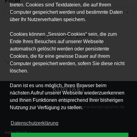
Filter
bieten. Cookies sind Textdateien, die auf Ihrem
Alle Kurse
Computer gespeichert werden und bestimmte Daten
über Ihr Nutzerverhalten speichern.
Cookies können „Session-Cookies“ sein, die zum
Kurse werden geladen...
Ende Ihres Besuches auf unserer Webseite
automatisch gelöscht werden oder persistente
Cookies, die für eine gewisse Dauer auf ihrem
*
inkl. 19% MwSt.
Computer gespeichert werden, sofern Sie diese nicht
löschen.
Dann ist es uns möglich, Ihren Browser beim
KONTAKT
nächsten Aufruf unserer Webseite wiederzuerkennen
SVSW Kemnath e.V. - Jahnstraße 15 - 95478 Kemnath
und Ihnen Funktionen entsprechend Ihrer bisherigen
Telefon: 0157 75635233 - E-Mail: info@svsw-kursprogramm.de
Nutzung zur Verfügung zu stellen.
Datenschutzerklärung
Hello World..!