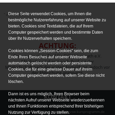
Diese Seite verwendet Cookies, um Ihnen die
*
inkl. 19% MwSt.
bestmögliche Nutzererfahrung auf unserer Website zu
bieten. Cookies sind Textdateien, die auf Ihrem
Computer gespeichert werden und bestimmte Daten
über Ihr Nutzerverhalten speichern.
ACHTUNG:
Cookies können „Session-Cookies“ sein, die zum
Der vergünstigte Tarif für SVSW Kemnath e.V.
Ende Ihres Besuches auf unserer Webseite
Mitglieder wird erst nach Prüfung der
automatisch gelöscht werden oder persistente
Mitgliedschaft nach der ersten Anmeldung, jedoch vor
Cookies, die für eine gewisse Dauer auf ihrem
der Abbuchung angepasst.
Computer gespeichert werden, sofern Sie diese nicht
löschen.
Dann ist es uns möglich, Ihren Browser beim
KONTAKT
nächsten Aufruf unserer Webseite wiederzuerkennen
SVSW Kemnath e.V. - Jahnstraße 15 - 95478 Kemnath
und Ihnen Funktionen entsprechend Ihrer bisherigen
Telefon: 0157 75635233 - E-Mail: info@svsw-kursprogramm.de
Nutzung zur Verfügung zu stellen.